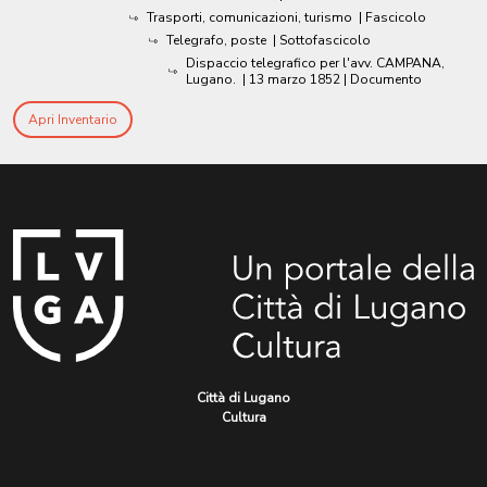
Trasporti, comunicazioni, turismo
| Fascicolo
Telegrafo, poste
| Sottofascicolo
Dispaccio telegrafico per l'avv. CAMPANA,
Lugano.
|
13 marzo 1852
| Documento
Apri Inventario
Città di Lugano
Cultura