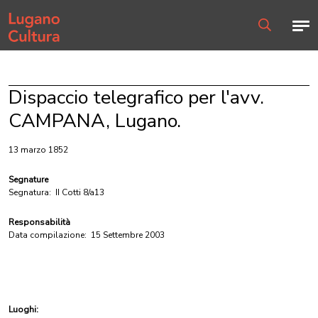
Home page
Men
Ricerca
Dispaccio telegrafico per l'avv.
CAMPANA, Lugano.
13 marzo 1852
Segnature
Segnatura:
II Cotti 8/a13
Responsabilità
Data compilazione:
15 Settembre 2003
Luoghi: