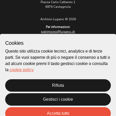
Piazza Carlo Cattaneo 1
6976 Castagnola
Archivio Lugano © 2026
Per informazioni:
patrimonio@lugano.ch
t. +41 58 866 68 50
Cookies
Sito istituzionale:
lugano.ch
Questo sito utilizza cookie tecnici, analytics e di terze
parti. Se vuoi saperne di più o negare il consenso a tutti o
Cookie policy
ad alcuni cookie premi il tasto gestisci cookie o consulta
Privacy Policy
la
cookie policy
Credits
Homepage
Rifiuta
Temi
Mappa
Storie
Gestisci i cookie
Novità
Progetti
Accetta tutto