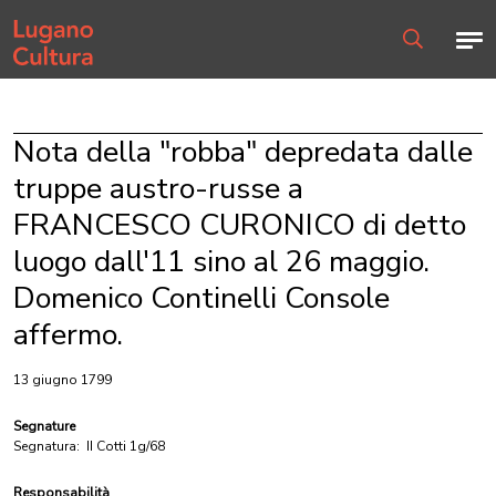
Home page
Men
Ricerca
Nota della "robba" depredata dalle
truppe austro-russe a
FRANCESCO CURONICO di detto
luogo dall'11 sino al 26 maggio.
Domenico Continelli Console
affermo.
13 giugno 1799
Segnature
Segnatura:
II Cotti 1g/68
Responsabilità