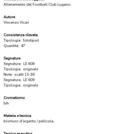
Allenamento del Football Club Lugano.
Autore
Vincenzo Vicari
Consistenza rilevata
Tipologia:
fototipo/i
Quantità:
47
Segnature
Segnatura:
LE 608
Tipologia:
originale
Note:
scatti 13-38
Segnatura:
LE 609
Tipologia:
originale
Cromatismo
b/n
Materia e tecnica
bromuro d'argento / pellicola
Tecnica esecutiva