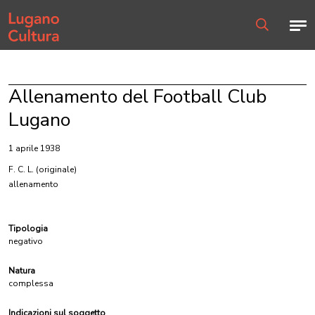
Home page
Men
Ricerca
Allenamento del Football Club
Lugano
1 aprile 1938
F. C. L.
(originale)
allenamento
Tipologia
negativo
Natura
complessa
Indicazioni sul soggetto