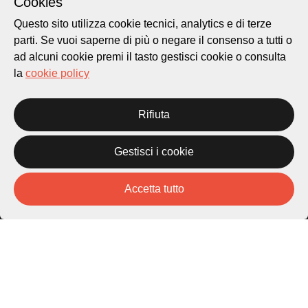
Cookies
Questo sito utilizza cookie tecnici, analytics e di terze
parti. Se vuoi saperne di più o negare il consenso a tutti o
ad alcuni cookie premi il tasto gestisci cookie o consulta
Città di Lugano
la
cookie policy
Cultura
Rifiuta
Piazza Carlo Cattaneo 1
6976 Castagnola
Gestisci i cookie
Archivio Lugano © 2026
Accetta tutto
Per informazioni:
patrimonio@lugano.ch
t. +41 58 866 68 50
Sito istituzionale:
lugano.ch
Cookie policy
Privacy Policy