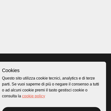
Cookies
Homepage
Questo sito utilizza cookie tecnici, analytics e di terze
o.ch
Temi
parti. Se vuoi saperne di più o negare il consenso a tutti
 50
Mappa
o ad alcuni cookie premi il tasto gestisci cookie o
Storie
consulta la
cookie policy
Novità
Progetti