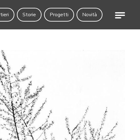
Menu
tieri
Storie
Progetti
Novità