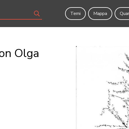
Temi
Mappa
Quar
con Olga