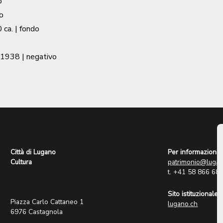
o
o
 ca.
| fondo
 1938
| negativo
Città di Lugano
Per informazioni:
Cultura
patrimonio@lugan
t. +41 58 866 68
Sito istituzionale:
Piazza Carlo Cattaneo 1
lugano.ch
6976 Castagnola