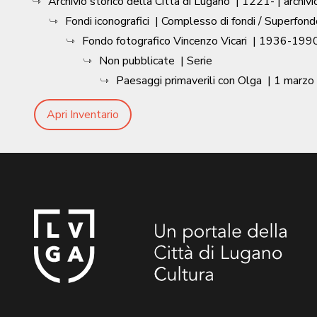
Archivio storico della Città di Lugano
|
1221-
| archivi
Fondi iconografici
| Complesso di fondi / Superfond
Fondo fotografico Vincenzo Vicari
|
1936-1990
Non pubblicate
| Serie
Paesaggi primaverili con Olga
|
1 marzo
Apri Inventario