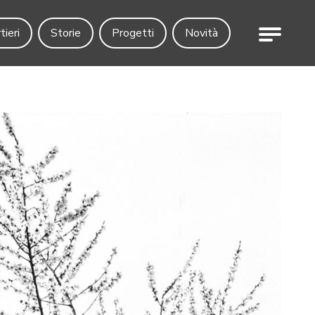
Menu
tieri
Storie
Progetti
Novità