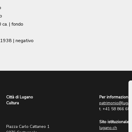
o
o
 ca.
| fondo
 1938
| negativo
Città di Lugano
Per informazioni:
Cultura
patrimonio@lugan
t. +41 58 866 68
Sito istituzionale:
Piazza Carlo Cattaneo 1
lugano.ch