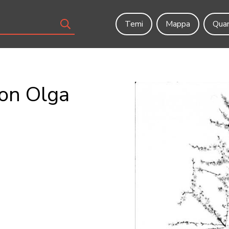
Temi
Mappa
Quar
con Olga