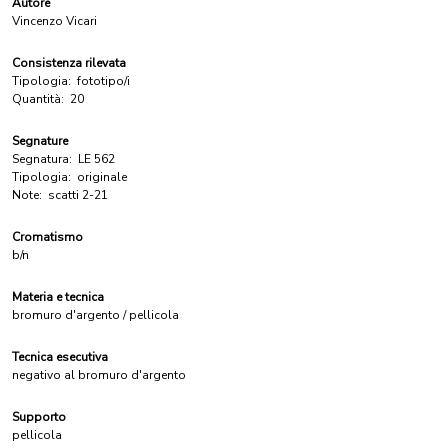
Autore
Vincenzo Vicari
Consistenza rilevata
Tipologia:
fototipo/i
Quantità:
20
Segnature
Segnatura:
LE 562
Tipologia:
originale
Note:
scatti 2-21
Cromatismo
b/n
Materia e tecnica
bromuro d'argento / pellicola
Tecnica esecutiva
negativo al bromuro d'argento
Supporto
pellicola