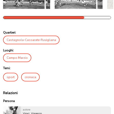
Quartieri:
Castagnola-Cassarate-Ruvigliana
Luoghi:
Campo Marzio
Temi:
sport
cronaca
Relazioni
Persona
autore
Vicari, Vincenzo