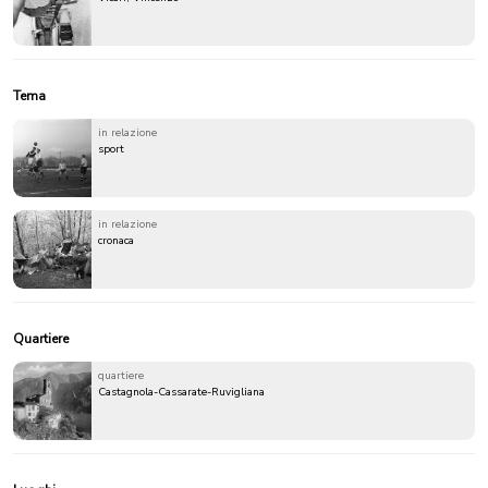
Tema
in relazione
sport
in relazione
cronaca
Quartiere
quartiere
Castagnola-Cassarate-Ruvigliana