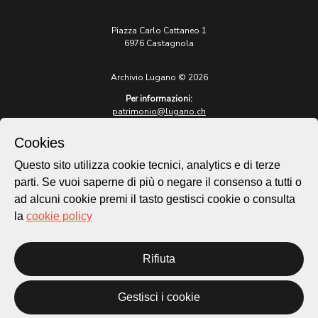
Piazza Carlo Cattaneo 1
6976 Castagnola
Archivio Lugano © 2026
Per informazioni:
patrimonio@lugano.ch
t. +41 58 866 68 50
Cookies
Sito istituzionale:
lugano.ch
Questo sito utilizza cookie tecnici, analytics e di terze
parti. Se vuoi saperne di più o negare il consenso a tutti o
Cookie policy
ad alcuni cookie premi il tasto gestisci cookie o consulta
Privacy Policy
la
cookie policy
Credits
Homepage
Temi
Rifiuta
Mappa
Storie
Gestisci i cookie
Novità
Progetti