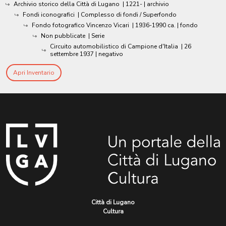
Archivio storico della Città di Lugano
|
1221-
| archivio
Fondi iconografici
| Complesso di fondi / Superfondo
Fondo fotografico Vincenzo Vicari
|
1936-1990 ca.
| fondo
Non pubblicate
| Serie
Circuito automobilistico di Campione d'Italia
|
26
settembre 1937
| negativo
Apri Inventario
Città di Lugano
Cultura