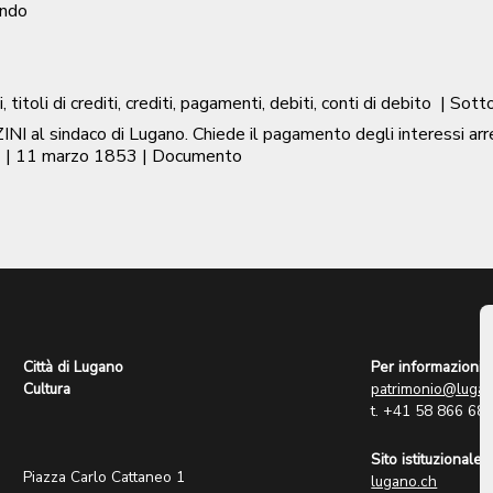
ondo
, titoli di crediti, crediti, pagamenti, debiti, conti di debito
| Sott
al sindaco di Lugano. Chiede il pagamento degli interessi arre
|
11 marzo 1853
| Documento
Città di Lugano
Per informazioni:
Cultura
patrimonio@lugan
t. +41 58 866 68
Sito istituzionale:
Piazza Carlo Cattaneo 1
lugano.ch