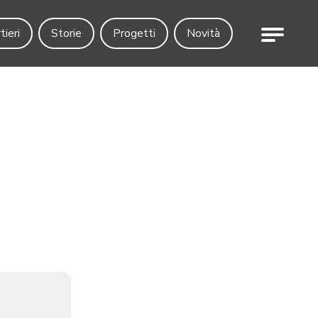
Menu
tieri
Storie
Progetti
Novità