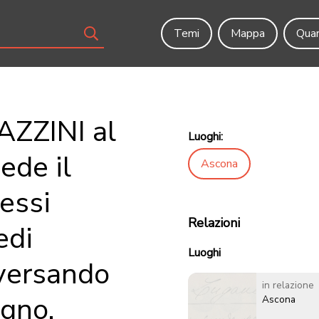
Temi
Mappa
Quar
AZZINI al
Luoghi:
ede il
Ascona
essi
Relazioni
edi
Luoghi
versando
in relazione
ogno.
Ascona