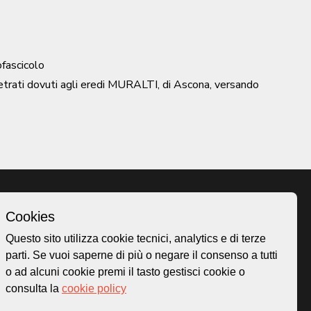
ofascicolo
trati dovuti agli eredi MURALTI, di Ascona, versando
Cookies
Homepage
Questo sito utilizza cookie tecnici, analytics e di terze
o.ch
Temi
parti. Se vuoi saperne di più o negare il consenso a tutti
 50
Mappa
o ad alcuni cookie premi il tasto gestisci cookie o
Storie
consulta la
cookie policy
Novità