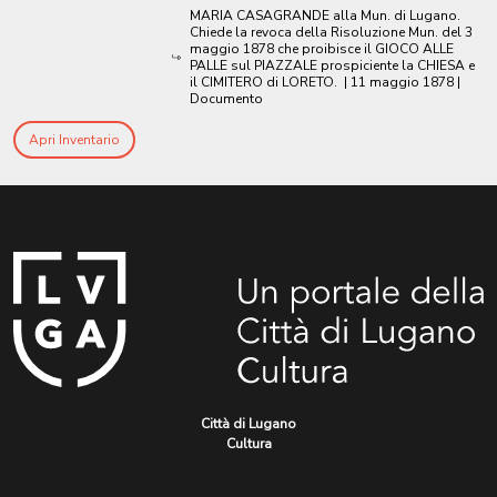
MARIA CASAGRANDE alla Mun. di Lugano.
Chiede la revoca della Risoluzione Mun. del 3
maggio 1878 che proibisce il GIOCO ALLE
PALLE sul PIAZZALE prospiciente la CHIESA e
il CIMITERO di LORETO.
|
11 maggio 1878
|
Documento
Apri Inventario
Città di Lugano
Cultura