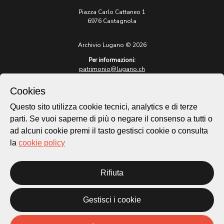
Piazza Carlo Cattaneo 1
6976 Castagnola
Archivio Lugano © 2026
Per informazioni:
patrimonio@lugano.ch
t. +41 58 866 68 50
Cookies
Sito istituzionale:
lugano.ch
Questo sito utilizza cookie tecnici, analytics e di terze
parti. Se vuoi saperne di più o negare il consenso a tutti o
Cookie policy
ad alcuni cookie premi il tasto gestisci cookie o consulta
Privacy Policy
la
cookie policy
Credits
Homepage
Rifiuta
Temi
Mappa
Storie
Gestisci i cookie
Novità
Progetti