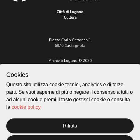
Città di Lugano
Cultura
Piazza Carlo Cattaneo 1
6976 Castagnola
Archivio Lugano © 2026
Per informazioni:
Cookies
patrimonio@lugano.ch
t. +41 58 866 68 50
Questo sito utilizza cookie tecnici, analytics e di terze
parti. Se vuoi saperne di più o negare il consenso a tutti o
Sito istituzionale:
lugano.ch
ad alcuni cookie premi il tasto gestisci cookie o consulta
la
cookie policy
Cookie policy
Privacy Policy
Credits
Rifiuta
Homepage