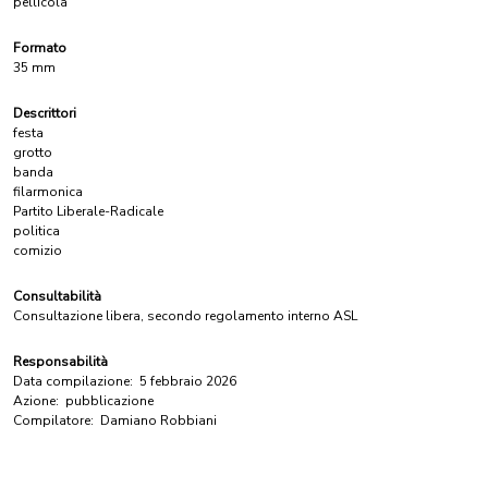
pellicola
Formato
35 mm
Descrittori
festa
grotto
banda
filarmonica
Partito Liberale-Radicale
politica
comizio
Consultabilità
Consultazione libera, secondo regolamento interno ASL
Responsabilità
Data compilazione:
5 febbraio 2026
Azione:
pubblicazione
Compilatore:
Damiano Robbiani