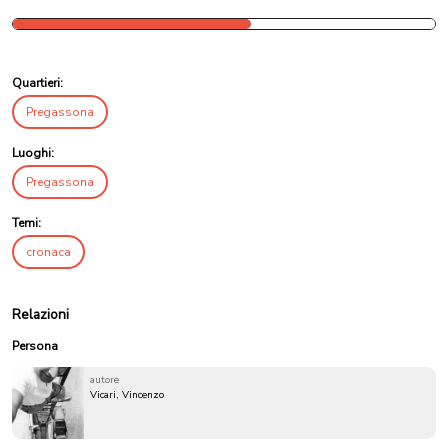
Quartieri:
Pregassona
Luoghi:
Pregassona
Temi:
cronaca
Relazioni
Persona
autore
Vicari, Vincenzo