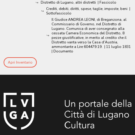
Distretto di Lugano, altri distretti
| Fascicolo
Crediti, debiti, diritti, spese, taglie, imposte, beni
|
Sottofascicolo
Il Giudice ANDREA LEONI, di Breganzona, al
Commissario di Governo, nel Distretto di
Lugano. Comunica di aver consegnato alla
cessata Camera Economica del Distretto, 8
pezze giustificative, in merito al credito che il
Distretto vanta verso la Casa d'Austria,
ammontante a Lire 604479.19.
|
11 luglio 1831
| Documento
Apri Inventario