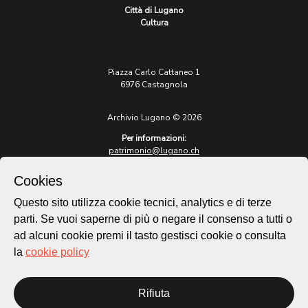
Città di Lugano
Cultura
Piazza Carlo Cattaneo 1
6976 Castagnola
Archivio Lugano © 2026
Per informazioni:
patrimonio@lugano.ch
t. +41 58 866 68 50
Cookies
Sito istituzionale:
lugano.ch
Questo sito utilizza cookie tecnici, analytics e di terze
parti. Se vuoi saperne di più o negare il consenso a tutti o
Cookie policy
ad alcuni cookie premi il tasto gestisci cookie o consulta
Privacy Policy
la
cookie policy
Credits
Homepage
Rifiuta
Temi
Mappa