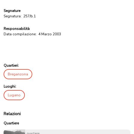
Segnature
Segnatura:
257/b.1
Responsabilità
Data compilazione:
4 Marzo 2003
Quartieri:
Breganzona
Luoghi:
Lugano
Relazioni
Quartiere
quartiere