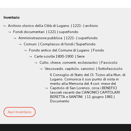
Inventario
Archivio storico della Città di Lugano
|
1221-
| archivio
Fondi documentari
|
1221
| superfondo
Amministrazione pubblica
|
1221-
| superfondo
Comuni
| Complesso di fondi / Superfondo
Fondo antico del Comune di Lugano
| Fondo
Carte sciolte 1800-1900
| Serie
Culto, chiese, conventi, ecclesiastici
| Fascicolo
Vescovado, capitolo, canonici
| Sottofascicolo
Il Consiglio di Stato del Ct. Ticino alla Mun. di
Lugano. Comunica il suo punto di vista in
merito alla Memoria del 4 corr. mese del
Capitolo di San Lorenzo, circa i BENEFICI
lasciati vacanti dai CANONICI CAPITOLARI
BERETTA e SANTINI.
|
11 giugno 1861
|
Documento
Apri Inventario