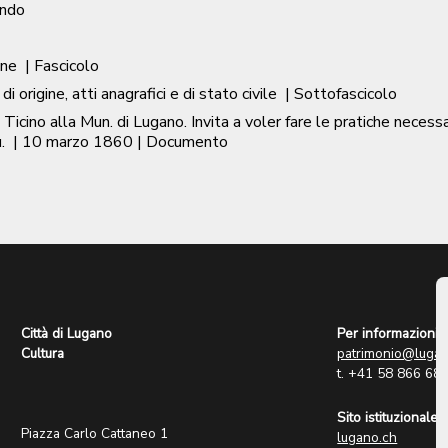
ondo
one
| Fascicolo
di origine, atti anagrafici e di stato civile
| Sottofascicolo
t. Ticino alla Mun. di Lugano. Invita a voler fare le pratiche nece
.
|
10 marzo 1860
| Documento
Città di Lugano
Per informazioni:
Cultura
patrimonio@lugan
t. +41 58 866 68
Sito istituzionale:
Piazza Carlo Cattaneo 1
lugano.ch