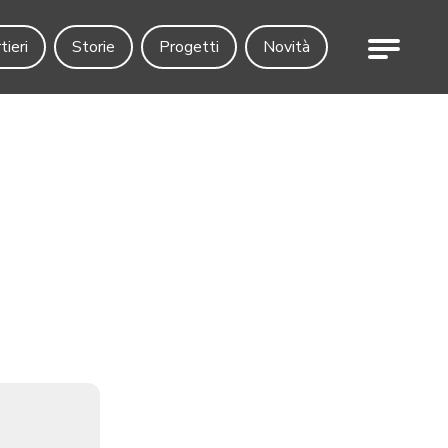
Menu
tieri
Storie
Progetti
Novità