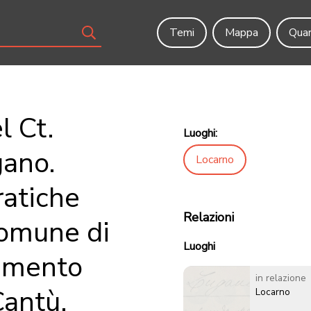
Temi
Mappa
Quar
l Ct.
Luoghi:
gano.
Locarno
ratiche
Relazioni
Comune di
Luoghi
cimento
in relazione
Cantù.
Locarno