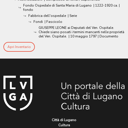
Fondo Ospedale di Santa Maria di Lugano
|
1222-1920 ca.
|
fondo
Fabbrica dell'ospedale
| Serie
Fondi
| Fascicolo
GIUSEPPE LEONE ai Deputati del Ven. Ospitale.
Chiede siano posati i termini mancanti nelle proprietà
del Ven. Ospitale.
|
10 maggio 1797
| Documento
Apri Inventario
Città di Lugano
Cultura