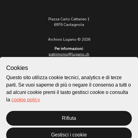
Piazza Carlo Cattaneo 1
6976 Castagnola
Archivio Lugano © 2026
Per informazioni:
patrimonio@lugano.ch
t. +41 58 866 68 50
Cookies
Sito istituzionale:
lugano.ch
Questo sito utilizza cookie tecnici, analytics e di terze
parti. Se vuoi saperne di più o negare il consenso a tutti o
Cookie policy
ad alcuni cookie premi il tasto gestisci cookie o consulta
Privacy Policy
la
cookie policy
Credits
Homepage
Rifiuta
Temi
Mappa
Storie
Gestisci i cookie
Novità