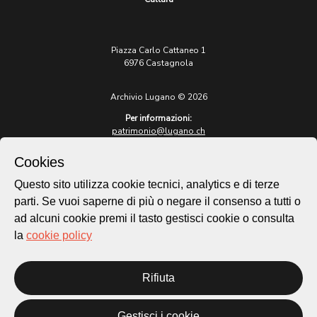
Piazza Carlo Cattaneo 1
6976 Castagnola
Archivio Lugano © 2026
Per informazioni:
patrimonio@lugano.ch
t. +41 58 866 68 50
Cookies
Sito istituzionale:
lugano.ch
Questo sito utilizza cookie tecnici, analytics e di terze
parti. Se vuoi saperne di più o negare il consenso a tutti o
Cookie policy
ad alcuni cookie premi il tasto gestisci cookie o consulta
Privacy Policy
la
cookie policy
Credits
Homepage
Rifiuta
Temi
Mappa
Storie
Gestisci i cookie