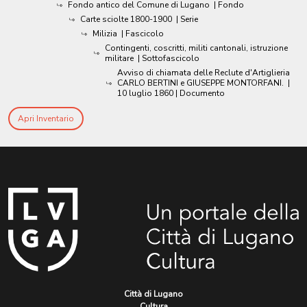
Fondo antico del Comune di Lugano
| Fondo
Carte sciolte 1800-1900
| Serie
Milizia
| Fascicolo
Contingenti, coscritti, militi cantonali, istruzione
militare
| Sottofascicolo
Avviso di chiamata delle Reclute d'Artiglieria
CARLO BERTINI e GIUSEPPE MONTORFANI.
|
10 luglio 1860
| Documento
Apri Inventario
Città di Lugano
Cultura