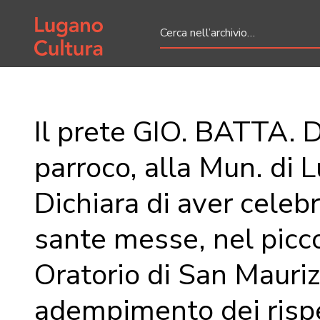
Home page
Il prete GIO. BATTA. 
parroco, alla Mun. di 
Dichiara di aver celeb
sante messe, nel picc
Oratorio di San Maurizi
adempimento dei rispe