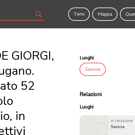
Temi
Mappa
Quar
DE GIORGI,
Luoghi:
Lugano.
Savosa
rato 52
Relazioni
olo
Luoghi
o, in
in relazione
ttivi
Savosa