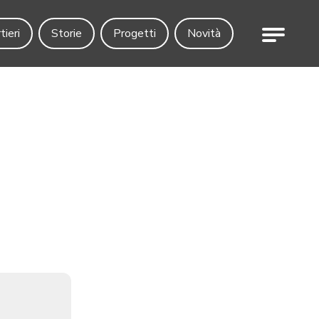
Menu
tieri
Storie
Progetti
Novità