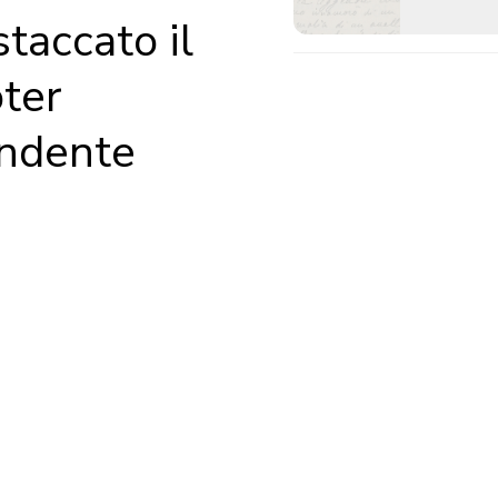
staccato il
oter
ondente