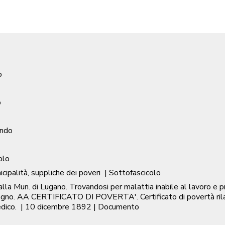
o
o
ondo
olo
ipalità, suppliche dei poveri
| Sottofascicolo
n. di Lugano. Trovandosi per malattia inabile al lavoro e priv
gno. AA CERTIFICATO DI POVERTA'. Certificato di povertà ri
dico.
|
10 dicembre 1892
| Documento