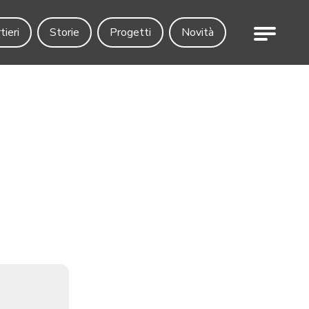
Menu
tieri
Storie
Progetti
Novità