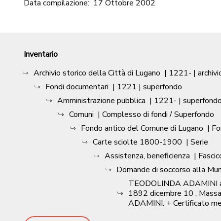
Data compilazione:
17 Ottobre 2002
Inventario
Archivio storico della Città di Lugano
|
1221-
| archivi
Fondi documentari
|
1221
| superfondo
Amministrazione pubblica
|
1221-
| superfond
Comuni
| Complesso di fondi / Superfondo
Fondo antico del Comune di Lugano
| F
Carte sciolte 1800-1900
| Serie
Assistenza, beneficienza
| Fascic
Domande di soccorso alla Munic
TEODOLINDA ADAMINI alla Mu
1892 dicembre 10 , Massa
ADAMINI. + Certificato me