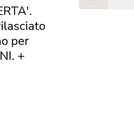
ERTA'.
rilasciato
no per
I. +