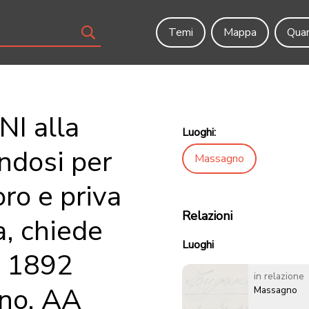
Temi
Mappa
Quar
I alla
Luoghi:
ndosi per
Massagno
oro e priva
Relazioni
a, chiede
Luoghi
+ 1892
in relazione
no. AA
Massagno