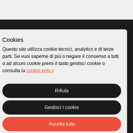
Cookies
Homepage
Questo sito utilizza cookie tecnici, analytics e di terze
o.ch
Temi
parti. Se vuoi saperne di più o negare il consenso a tutti
 50
Mappa
o ad alcuni cookie premi il tasto gestisci cookie o
Storie
consulta la
cookie policy
Novità
Progetti
Rifiuta
Gestisci i cookie
rivacy Policy
Credits
Accetta tutto