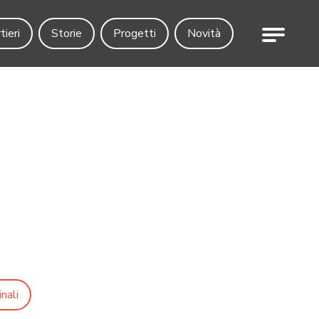
Menu
tieri
Storie
Progetti
Novità
nali