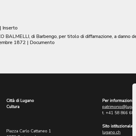
| Inserto
BALMELLI, di Barbengo, per titolo di diffamazione, a danno de
cembre 1872
| Documento
Città di Lugano
Per informazioni:
Cultura
patrimonio@lugan
t. +41 58 866 68
Sito istituzionale:
Piazza Carlo Cattaneo 1
lugano.ch