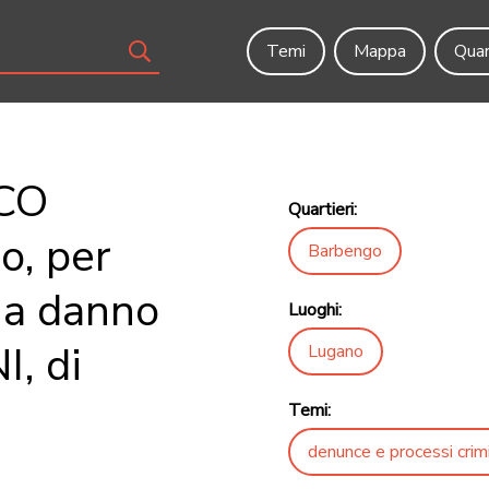
Temi
Mappa
Quar
RCO
Quartieri:
o, per
Barbengo
, a danno
Luoghi:
I, di
Lugano
Temi:
denunce e processi crimi