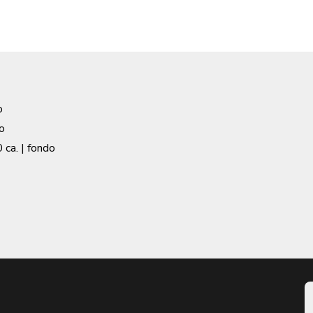
o
o
 ca.
| fondo