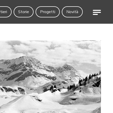
Menu
tieri
Storie
Progetti
Novità