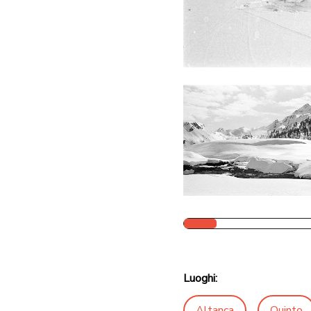
Luoghi:
Altanca
Quinto