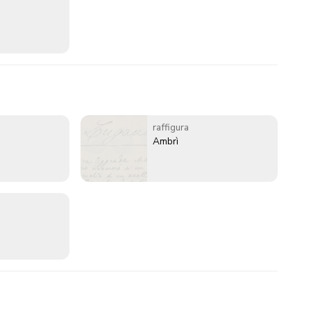
raffigura
Ambrì