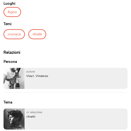
Luoghi:
Agno
Temi:
cronaca
ritratti
Relazioni
Persona
autore
Vicari, Vincenzo
Tema
in relazione
ritratti