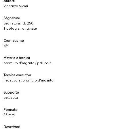
Autore
Vincenzo Vicari
Segnature
Segnatura:
LE 250
Tipologia:
originale
Cromatismo
b/n
Materia e tecnica
bromuro d'argento / pellicola
Tecnica esecutiva
negativo al bromuro d'argento
Supporto
pellicola
Formato
35 mm
Descrittori