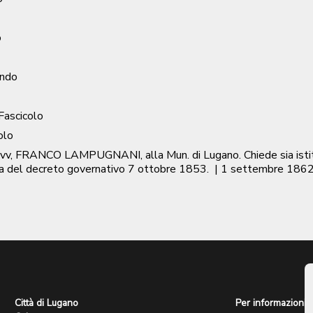
o
ondo
 Fascicolo
olo
 avv, FRANCO LAMPUGNANI, alla Mun. di Lugano. Chiede sia istit
era del decreto governativo 7 ottobre 1853.
|
1 settembre 186
Città di Lugano
Per informazioni: