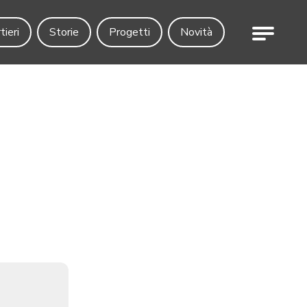
Menu
tieri
Storie
Progetti
Novità