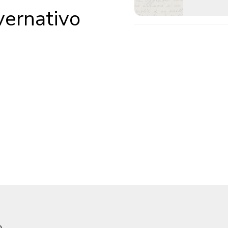
vernativo
o