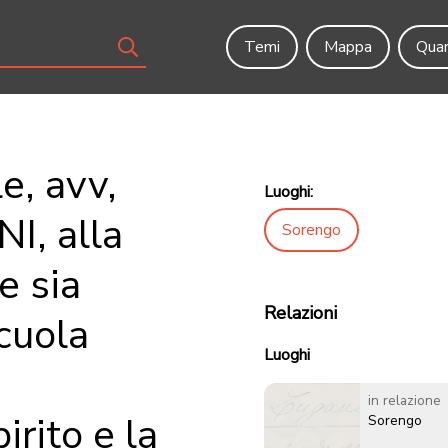
Temi
Mappa
Quar
e, avv,
Luoghi:
, alla
Sorengo
e sia
Relazioni
scuola
Luoghi
in relazione
irito e la
Sorengo