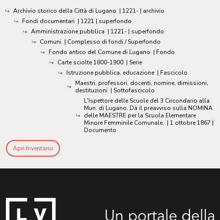
Archivio storico della Città di Lugano
|
1221-
| archivio
Fondi documentari
|
1221
| superfondo
Amministrazione pubblica
|
1221-
| superfondo
Comuni
| Complesso di fondi / Superfondo
Fondo antico del Comune di Lugano
| Fondo
Carte sciolte 1800-1900
| Serie
Istruzione pubblica, educazione
| Fascicolo
Maestri, professori, docenti, nomine, dimissioni,
destituzioni
| Sottofascicolo
L'Ispettore delle Scuole del 3 Circondario alla
Mun. di Lugano. Dà il preavviso sulla NOMINA
delle MAESTRE per la Scuola Elementare
Minore Femminile Comunale.
|
1 ottobre 1867
|
Documento
Apri Inventario