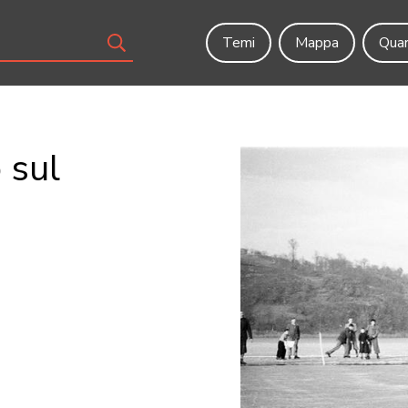
Temi
Mappa
Quar
 sul