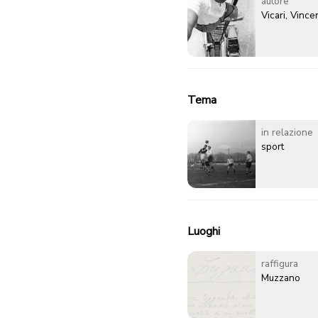
autore
Vicari, Vinc
Tema
in relazione
sport
Luoghi
raffigura
Muzzano