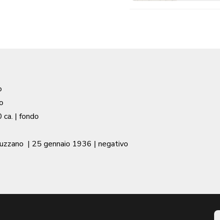
o
o
 ca.
| fondo
Muzzano
|
25 gennaio 1936
| negativo