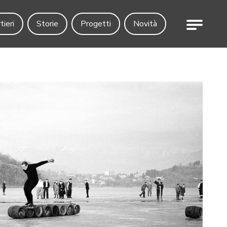
Menu
tieri
Storie
Progetti
Novità