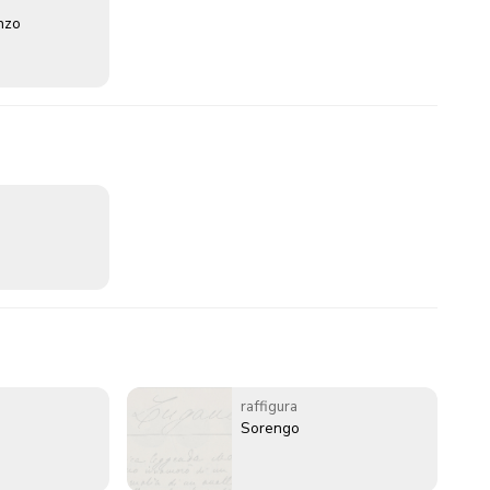
enzo
raffigura
Sorengo