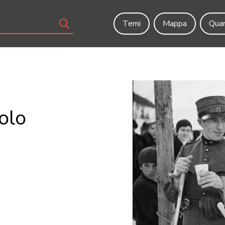
Temi
Mappa
Quar
olo