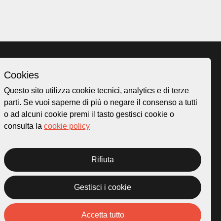
Cookies
Homepage
Questo sito utilizza cookie tecnici, analytics e di terze
o.ch
Temi
parti. Se vuoi saperne di più o negare il consenso a tutti
 50
Mappa
o ad alcuni cookie premi il tasto gestisci cookie o
Storie
consulta la
cookie policy
Novità
Progetti
Rifiuta
Gestisci i cookie
rivacy Policy
Credits
Accetta tutto