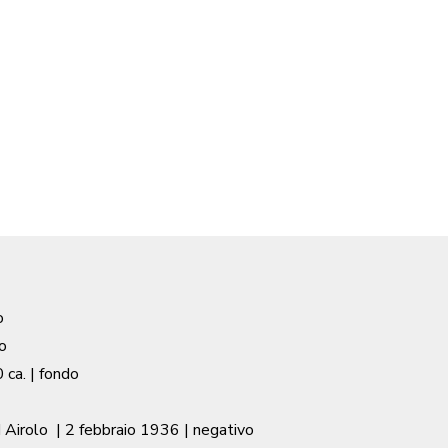
o
o
 ca.
| fondo
 Airolo
|
2 febbraio 1936
| negativo