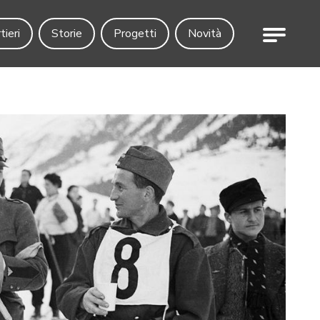
Menu
tieri
Storie
Progetti
Novità