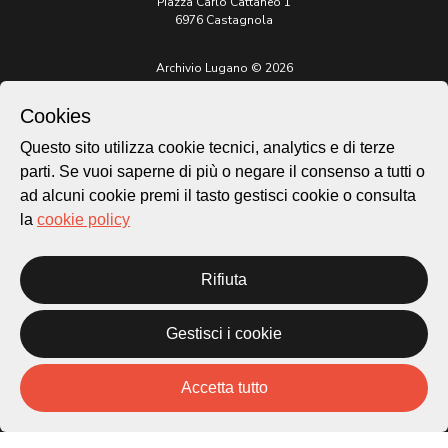
Piazza Carlo Cattaneo 1
6976 Castagnola
Archivio Lugano © 2026
Per informazioni:
Cookies
patrimonio@lugano.ch
t. +41 58 866 68 50
Questo sito utilizza cookie tecnici, analytics e di terze
Sito istituzionale:
parti. Se vuoi saperne di più o negare il consenso a tutti o
lugano.ch
ad alcuni cookie premi il tasto gestisci cookie o consulta
la
cookie policy
Cookie policy
Privacy Policy
Credits
Rifiuta
Homepage
Temi
Gestisci i cookie
Mappa
Storie
Novità
Accetta tutto
Progetti