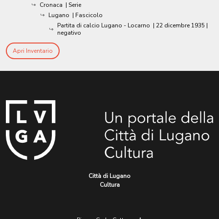
Cronaca
| Serie
Lugano
| Fascicolo
Partita di calcio Lugano - Locarno
|
22 dicembre 1935
|
negativo
Apri Inventario
Città di Lugano
Cultura