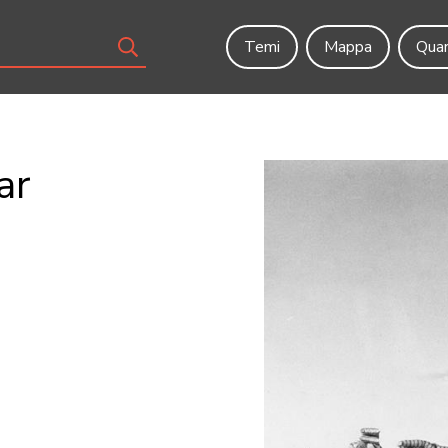
Temi
Mappa
Quar
ar