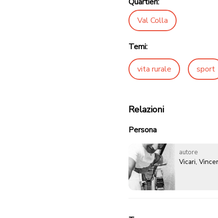
Quartieri:
Val Colla
Temi:
vita rurale
sport
Relazioni
Persona
autore
Vicari, Vinc