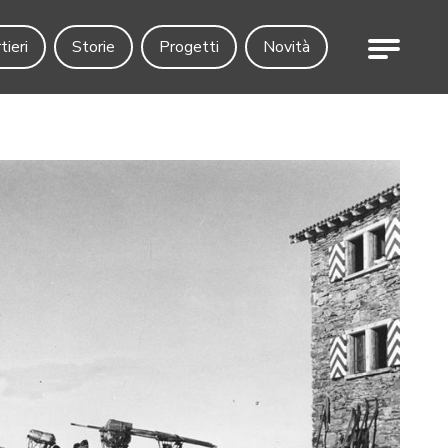
Menu
tieri
Storie
Progetti
Novità