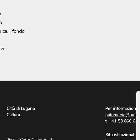
o
o
 ca.
| fondo
ivo
Città di Lugano
Per informazioni:
Cultura
patrimonio@lugan
t. +41 58 866 68
Sito istituzionale:
Piazza Carlo Cattaneo 1