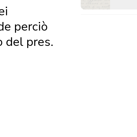
ei
e perciò
o del pres.