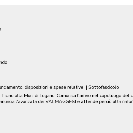
o
o
ondo
nunciamento, disposizioni e spese relative
| Sottofascicolo
Ct. Ticino alla Mun. di Lugano. Comunica l'arrivo nel capoluogo 
ncia l'avanzata dei VALMAGGESI e attende perciò altri rinforzi