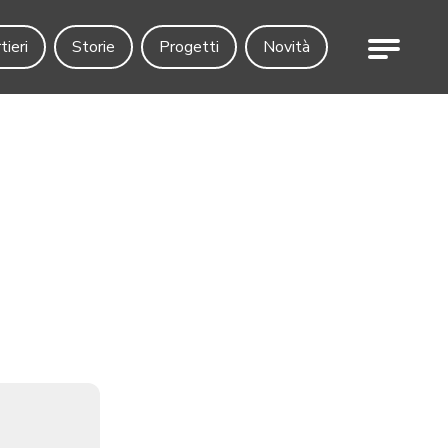
Menu
tieri
Storie
Progetti
Novità