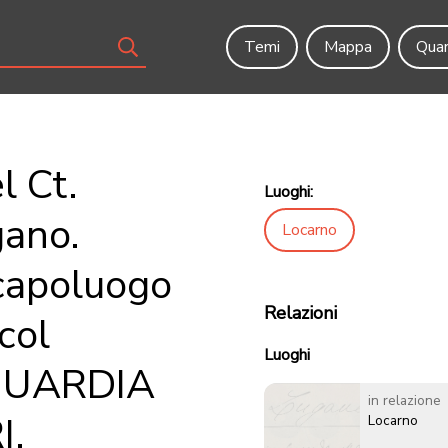
Temi
Mappa
Quar
l Ct.
Luoghi:
gano.
Locarno
 capoluogo
Relazioni
col
Luoghi
 GUARDIA
in relazione
I.
Locarno