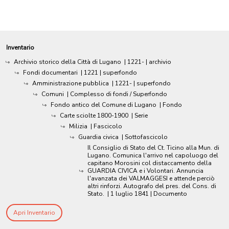
Inventario
Archivio storico della Città di Lugano
|
1221-
| archivio
Fondi documentari
|
1221
| superfondo
Amministrazione pubblica
|
1221-
| superfondo
Comuni
| Complesso di fondi / Superfondo
Fondo antico del Comune di Lugano
| Fondo
Carte sciolte 1800-1900
| Serie
Milizia
| Fascicolo
Guardia civica
| Sottofascicolo
Il Consiglio di Stato del Ct. Ticino alla Mun. di
Lugano. Comunica l'arrivo nel capoluogo del
capitano Morosini col distaccamento della
GUARDIA CIVICA e i Volontari. Annuncia
l'avanzata dei VALMAGGESI e attende perciò
altri rinforzi. Autografo del pres. del Cons. di
Stato.
|
1 luglio 1841
| Documento
Apri Inventario