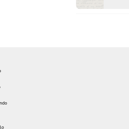
o
o
ondo
lo