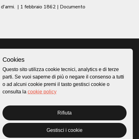
 d'armi.
|
1 febbraio 1862
| Documento
Cookies
Homepage
Questo sito utilizza cookie tecnici, analytics e di terze
o.ch
Temi
parti. Se vuoi saperne di più o negare il consenso a tutti
 50
Mappa
o ad alcuni cookie premi il tasto gestisci cookie o
Storie
consulta la
cookie policy
Novità
Progetti
Rifiuta
Gestisci i cookie
rivacy Policy
Credits