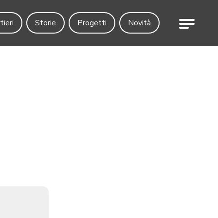
Menu
tieri
Storie
Progetti
Novità