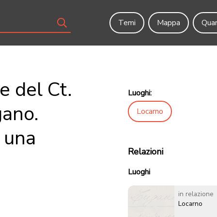
Temi
Mappa
Quar
e del Ct.
Luoghi:
gano.
Locarno
 una
Relazioni
Luoghi
in relazione
Locarno