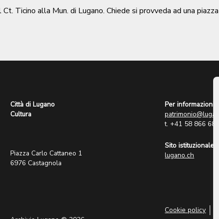
l Ct. Ticino alla Mun. di Lugano. Chiede si provveda ad una piazza
Città di Lugano
Per informazioni:
Cultura
patrimonio@lugan
t. +41 58 866 68
Sito istituzionale:
Piazza Carlo Cattaneo 1
lugano.ch
6976 Castagnola
Cookie policy
P