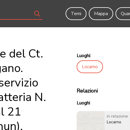
Temi
Mappa
Quar
e del Ct.
Luoghi:
gano.
Locarno
servizio
Relazioni
atteria N.
Luoghi
al 21
in relazione
hun).
Locarno