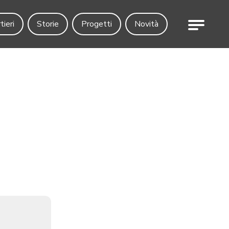
Menu
tieri
Storie
Progetti
Novità