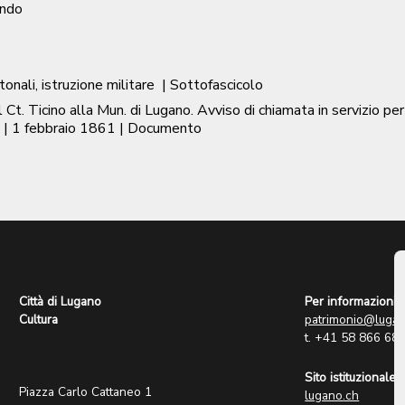
ondo
ntonali, istruzione militare
| Sottofascicolo
l Ct. Ticino alla Mun. di Lugano. Avviso di chiamata in servizio pe
|
1 febbraio 1861
| Documento
Città di Lugano
Per informazioni:
Cultura
patrimonio@lugan
t. +41 58 866 68
Sito istituzionale:
Piazza Carlo Cattaneo 1
lugano.ch