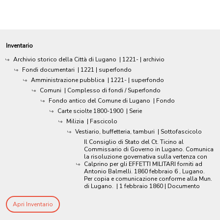
Inventario
Archivio storico della Città di Lugano
|
1221-
| archivio
Fondi documentari
|
1221
| superfondo
Amministrazione pubblica
|
1221-
| superfondo
Comuni
| Complesso di fondi / Superfondo
Fondo antico del Comune di Lugano
| Fondo
Carte sciolte 1800-1900
| Serie
Milizia
| Fascicolo
Vestiario, buffetteria, tamburi
| Sottofascicolo
Il Consiglio di Stato del Ct. Ticino al
Commissario di Governo in Lugano. Comunica
la risoluzione governativa sulla vertenza con
Calprino per gli EFFETTI MILITARI forniti ad
Antonio Balmelli. 1860 febbraio 6 , Lugano.
Per copia e comunicazione conforme alla Mun.
di Lugano.
|
1 febbraio 1860
| Documento
Apri Inventario