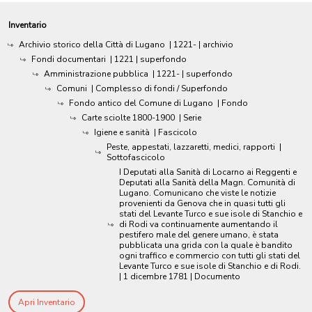
Inventario
Archivio storico della Città di Lugano
|
1221-
| archivio
Fondi documentari
|
1221
| superfondo
Amministrazione pubblica
|
1221-
| superfondo
Comuni
| Complesso di fondi / Superfondo
Fondo antico del Comune di Lugano
| Fondo
Carte sciolte 1800-1900
| Serie
Igiene e sanità
| Fascicolo
Peste, appestati, lazzaretti, medici, rapporti
|
Sottofascicolo
I Deputati alla Sanità di Locarno ai Reggenti e
Deputati alla Sanità della Magn. Comunità di
Lugano. Comunicano che viste le notizie
provenienti da Genova che in quasi tutti gli
stati del Levante Turco e sue isole di Stanchio e
di Rodi va continuamente aumentando il
pestifero male del genere umano, è stata
pubblicata una grida con la quale è bandito
ogni traffico e commercio con tutti gli stati del
Levante Turco e sue isole di Stanchio e di Rodi.
|
1 dicembre 1781
| Documento
Apri Inventario