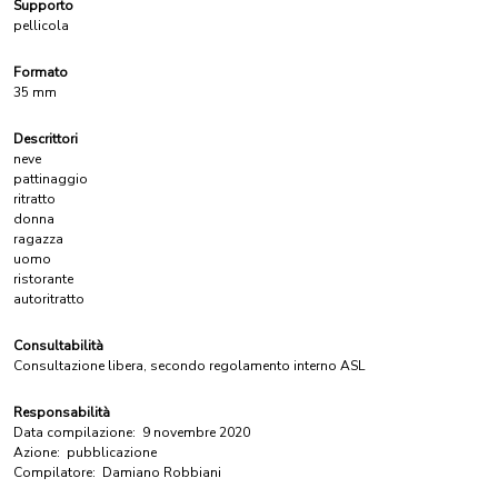
Supporto
pellicola
Formato
35 mm
Descrittori
neve
pattinaggio
ritratto
donna
ragazza
uomo
ristorante
autoritratto
Consultabilità
Consultazione libera, secondo regolamento interno ASL
Responsabilità
Data compilazione:
9 novembre 2020
Azione:
pubblicazione
Compilatore:
Damiano Robbiani