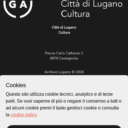
Città di Lugano
Cultura
Piazza Carlo Cattaneo 1
6976 Castagnola
Archivio Lugano © 2026
Per informazioni:
Cookies
patrimonio@lugano.ch
t. +41 58 866 68 50
Questo sito utilizza cookie tecnici, analytics e di terze
parti. Se vuoi saperne di più o negare il consenso a tutti o
Sito istituzionale:
lugano.ch
ad alcuni cookie premi il tasto gestisci cookie o consulta
la
cookie policy
Cookie policy
Privacy Policy