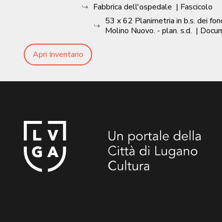
Fabbrica dell'ospedale
| Fascicolo
53 x 62 Planimetria in b.s. dei f
Molino Nuovo. - plan. s.d.
| Docu
Apri Inventario