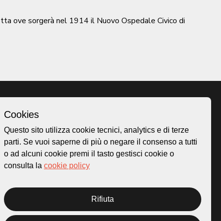
etta ove sorgerà nel 1914 il Nuovo Ospedale Civico di
Cookies
Homepage
Questo sito utilizza cookie tecnici, analytics e di terze
o.ch
Temi
parti. Se vuoi saperne di più o negare il consenso a tutti
 50
Mappa
o ad alcuni cookie premi il tasto gestisci cookie o
Storie
consulta la
cookie policy
Novità
Progetti
Rifiuta