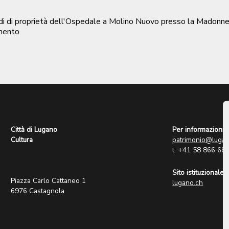
ondi di proprietà dell'Ospedale a Molino Nuovo presso la Madonn
mento
Città di Lugano
Per informazioni:
Cultura
patrimonio@lugan
t. +41 58 866 68
Sito istituzionale:
Piazza Carlo Cattaneo 1
lugano.ch
6976 Castagnola