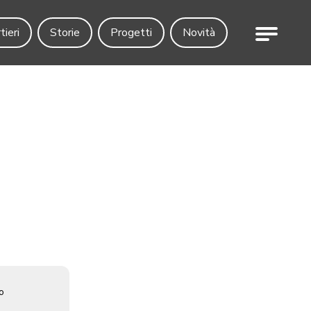
Menu
tieri
Storie
Progetti
Novità
o