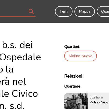
Temi
Mappa
Quar
b.s. dei
Quartieri:
l'Ospedale
Molino Nuovo
 la
Relazioni
rà nel
Quartiere
le Civico
quartiere
. s.d.
Molino Nuov