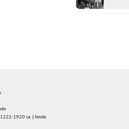
o
ndo
1222-1920 ca.
| fondo