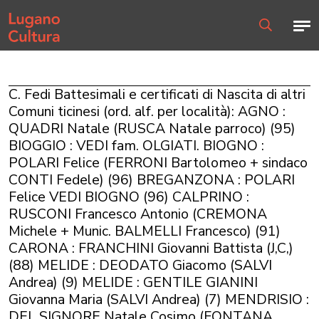
Home page
Men
Ricerca
C. Fedi Battesimali e certificati di Nascita di altri
Comuni ticinesi (ord. alf. per località): AGNO :
QUADRI Natale (RUSCA Natale parroco) (95)
BIOGGIO : VEDI fam. OLGIATI. BIOGNO :
POLARI Felice (FERRONI Bartolomeo + sindaco
CONTI Fedele) (96) BREGANZONA : POLARI
Felice VEDI BIOGNO (96) CALPRINO :
RUSCONI Francesco Antonio (CREMONA
Michele + Munic. BALMELLI Francesco) (91)
CARONA : FRANCHINI Giovanni Battista (J,C,)
(88) MELIDE : DEODATO Giacomo (SALVI
Andrea) (9) MELIDE : GENTILE GIANINI
Giovanna Maria (SALVI Andrea) (7) MENDRISIO :
DEL SIGNORE Natale Cosimo (FONTANA