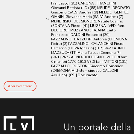
Francesco) (91) CARONA : FRANCHINI
Giovanni Battista (J,C,) (88) MELIDE : DEODATO
Giacomo (SALVI Andrea) (9) MELIDE : GENTILE
GIANINI Giovanna Maria (SALVI Andrea) (7)
MENDRISIO : DEL SIGNORE Natale Cosimo
(FONTANA Pietro) (41) MUGENA : VEDI fam.
DEGIORGI. MUZZANO : TAJANA Carlo
Francesco (DALDINI Edoardo) (20)
PAZZALINO : BAZZURRI Antonia (CREMONA
Pietro) (2) PAZZALINO : CALANCHINI Pietro
Bernardo (OLIVA Ignazio) (107) PAZZALINO :
MAZZUCHETTI Maria Teresa (Cremona P.)
(94.1) PAZZALINO-BOTTOGNO : VITTORI fam.
6 membri 1776-1813 VEDI fam. VITTORI (131)
PAZZALLO : RUSCONI Giacomo Domenico
(CREMONA Michele + sindaco CALLONI
Aquilino). (89
| Documento
Apri Inventario