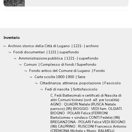
Inventario
Archivio storico della Città di Lugano
|
1221-
| archivio
Fondi documentari
|
1221
| superfondo
Amministrazione pubblica
|
1221-
| superfondo
Comuni
| Complesso di fondi / Superfondo
Fondo antico del Comune di Lugano
| Fondo
Carte sciolte 1800-1900
| Serie
Cittadinanza, attinenza, popolazione
| Fascicolo
Fedi di nascita
| Sottofascicolo
C. Fedi Battesimali e certificati di Nascita di
altri Comuni ticinesi (ord. alf. per località):
AGNO : QUADRI Natale (RUSCA Natale
parroco) (95) BIOGGIO : VEDI fam. OLGIATI.
BIOGNO : POLARI Felice (FERRONI
Bartolomeo + sindaco CONTI Fedele) (96)
BREGANZONA : POLARI Felice VEDI BIOGNO
(96) CALPRINO : RUSCONI Francesco Antonio
(CREMONA Michele + Munic. BALMELLI