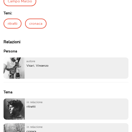
Campo Marzio
Temi:
ritratti
cronaca
Relazioni
Persona
autore
Vicari, Vincenzo
Tema
in relazione
ritratti
in relazione
cronaca