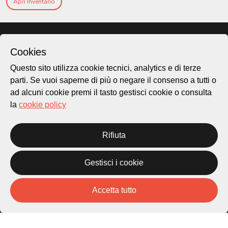
Apri Inventario
Cookies
Questo sito utilizza cookie tecnici, analytics e di terze
parti. Se vuoi saperne di più o negare il consenso a tutti o
ad alcuni cookie premi il tasto gestisci cookie o consulta
la
cookie policy
Città di Lugano
Rifiuta
Cultura
Gestisci i cookie
Piazza Carlo Cattaneo 1
6976 Castagnola
Accetta tutto
Archivio Lugano © 2026
Per informazioni: