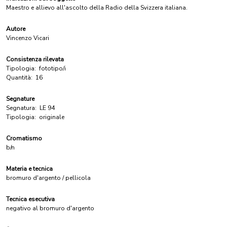
Maestro e allievo all'ascolto della Radio della Svizzera italiana.
Autore
Vincenzo Vicari
Consistenza rilevata
Tipologia:
fototipo/i
Quantità:
16
Segnature
Segnatura:
LE 94
Tipologia:
originale
Cromatismo
b/n
Materia e tecnica
bromuro d'argento / pellicola
Tecnica esecutiva
negativo al bromuro d'argento