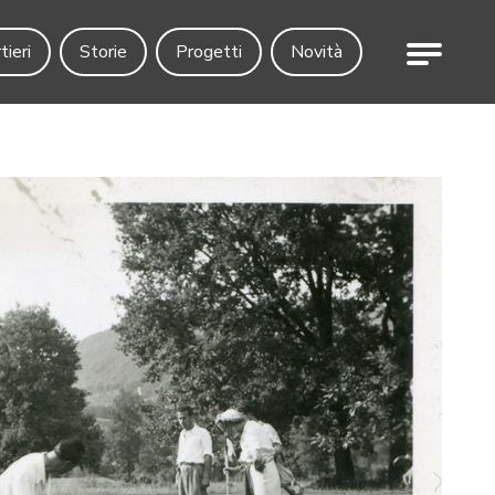
Menu
tieri
Storie
Progetti
Novità