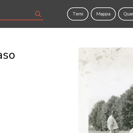
Temi
Mappa
Quar
aso