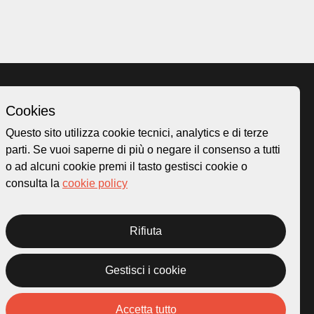
Cookies
Homepage
Questo sito utilizza cookie tecnici, analytics e di terze
o.ch
Temi
parti. Se vuoi saperne di più o negare il consenso a tutti
 50
Mappa
o ad alcuni cookie premi il tasto gestisci cookie o
Storie
consulta la
cookie policy
Novità
Progetti
Rifiuta
Gestisci i cookie
rivacy Policy
Credits
Accetta tutto