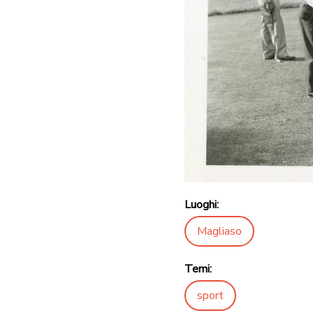
Luoghi:
Magliaso
Temi:
sport