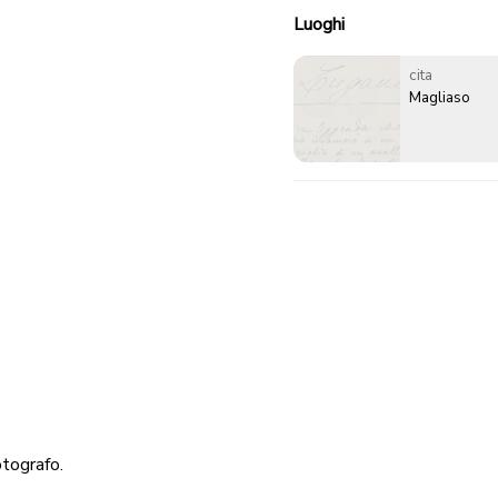
Luoghi
cita
Magliaso
otografo.