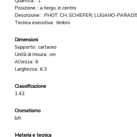
Quantità :
1
Posizione :
a tergo, in centro
Descrizione :
PHOT. CH. SCHIEFER, LUGANO-PARADI
Tecnica esecutiva:
timbro
Dimensioni
Supporto:
cartaceo
Unità di misura:
cm
Altezza:
6
Larghezza:
6.3
Classificazione
1.42
Cromatismo
b/n
Materia e tecnica