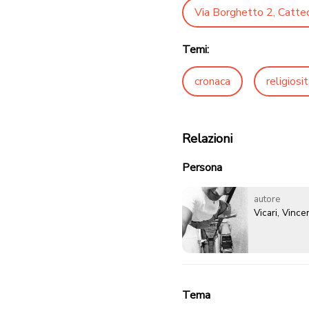
Via Borghetto 2, Catted
Temi:
cronaca
religiosi
Relazioni
Persona
autore
Vicari, Vinc
Tema