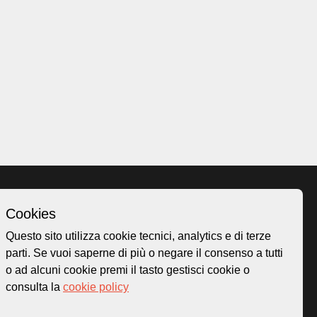
Cookies
Homepage
Questo sito utilizza cookie tecnici, analytics e di terze
o.ch
Temi
parti. Se vuoi saperne di più o negare il consenso a tutti
 50
Mappa
o ad alcuni cookie premi il tasto gestisci cookie o
Storie
consulta la
cookie policy
Novità
Progetti