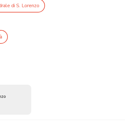
rale di S. Lorenzo
tà
enzo