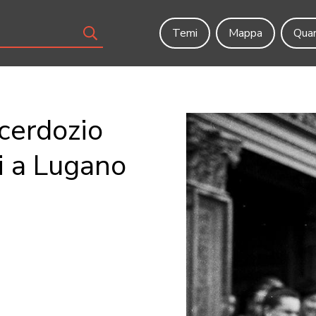
Temi
Mappa
Quar
cerdozio
i a Lugano