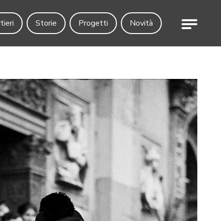
Menu
tieri
Storie
Progetti
Novità