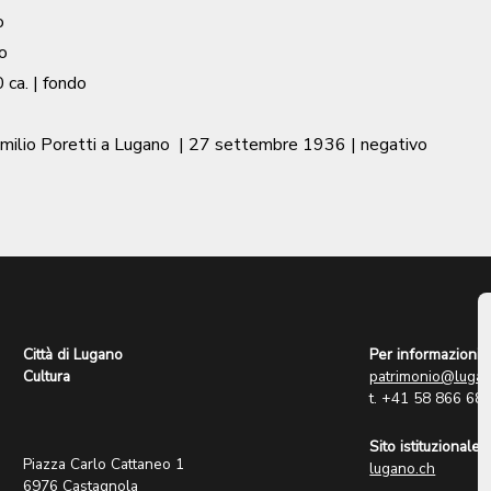
o
o
 ca.
| fondo
milio Poretti a Lugano
|
27 settembre 1936
| negativo
Città di Lugano
Per informazioni:
Cultura
patrimonio@lugan
t. +41 58 866 68
Sito istituzionale:
Piazza Carlo Cattaneo 1
lugano.ch
6976 Castagnola