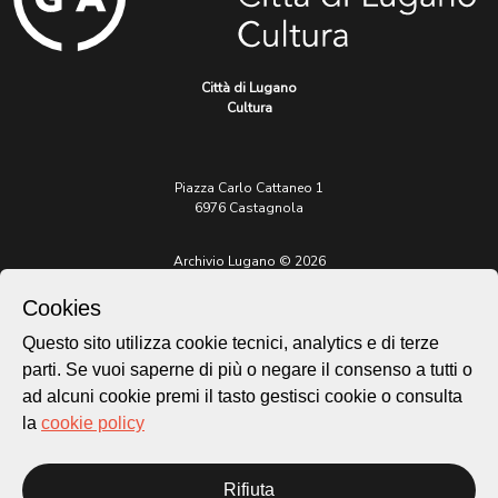
Città di Lugano
Cultura
Piazza Carlo Cattaneo 1
6976 Castagnola
Archivio Lugano © 2026
Per informazioni:
Cookies
patrimonio@lugano.ch
t. +41 58 866 68 50
Questo sito utilizza cookie tecnici, analytics e di terze
parti. Se vuoi saperne di più o negare il consenso a tutti o
Sito istituzionale:
lugano.ch
ad alcuni cookie premi il tasto gestisci cookie o consulta
la
cookie policy
Cookie policy
Privacy Policy
Credits
Rifiuta