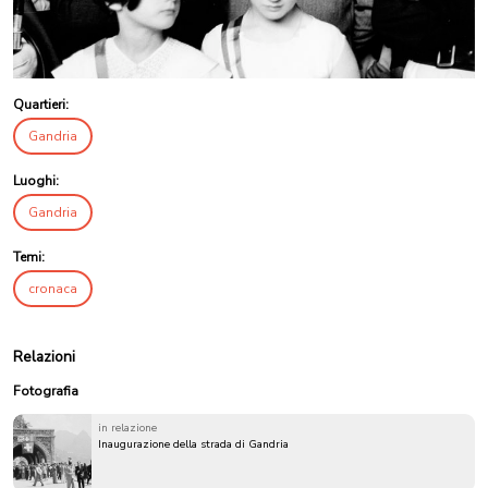
Quartieri:
Gandria
Luoghi:
Gandria
Temi:
cronaca
Relazioni
Fotografia
in relazione
Inaugurazione della strada di Gandria