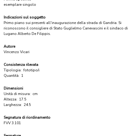
esemplare singolo
Indicazioni sul soggetto
Primo piano sui presenti all'inaugurazione della strada di Gandria. Si
riconoscono il consigliere di Stato Guglielmo Canevascini e il sindaco di
Lugano Alberto De Filippis.
Autore
Vincenzo Vicari
Consistenza rilevata
Tipologia:
fototipo/i
Quantità:
1
Dimensioni
Unità di misura:
cm
Altezza:
17.5
Larghezza:
24.5
Segnatura di riordinamento
FVV 3.101
Segnature