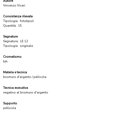
Autore
Vincenzo Vicari
Consistenza rilevata
Tipologia:
fototipo/i
Quantità:
15
Segnature
Segnatura:
LE 12
Tipologia:
originale
Cromatismo
b/n
Materia e tecnica
bromuro d'argento / pellicola
Tecnica esecutiva
negativo al bromuro d'argento
Supporto
pellicola