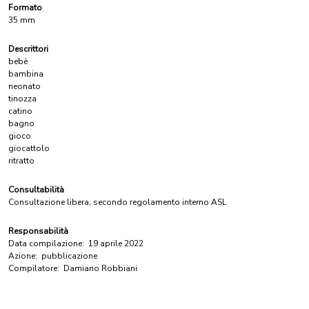
Formato
35 mm
Descrittori
bebè
bambina
neonato
tinozza
catino
bagno
gioco
giocattolo
ritratto
Consultabilità
Consultazione libera, secondo regolamento interno ASL
Responsabilità
Data compilazione:
19 aprile 2022
Azione:
pubblicazione
Compilatore:
Damiano Robbiani