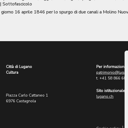
| Sottofascicolo
il giorno 16 aprile 1846 per lo spurgo di due canali a Molino Nuovo
Città di Lugano
Per informazioni:
Cultura
patrimonio@lugan
t. +41 58 866 68
Sito istituzionale:
Piazza Carlo Cattaneo 1
lugano.ch
6976 Castagnola