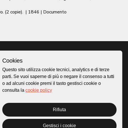
. (2 copie).
|
1846
| Documento
Cookies
Homepage
Questo sito utilizza cookie tecnici, analytics e di terze
o.ch
Temi
parti. Se vuoi saperne di più o negare il consenso a tutti
 50
Mappa
o ad alcuni cookie premi il tasto gestisci cookie o
Storie
consulta la
cookie policy
Novità
Progetti
Rifiuta
Gestisci i cookie