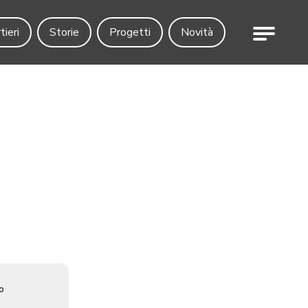
Menu
tieri
Storie
Progetti
Novità
o