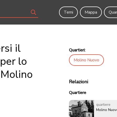
Temi
Mappa
Quar
si il
Quartieri:
per lo
Molino Nuovo
 Molino
Relazioni
Quartiere
quartiere
Molino Nuov