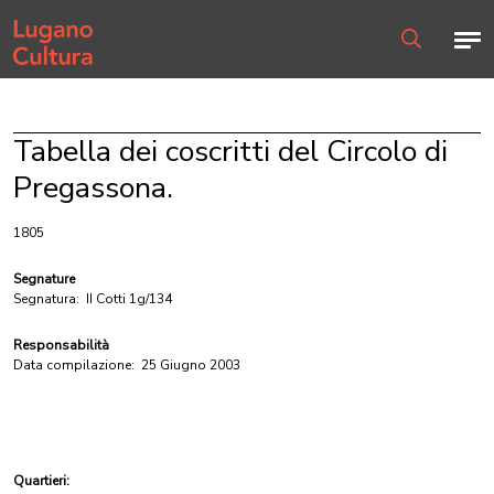
Home page
Men
Ricerca
Tabella dei coscritti del Circolo di
Pregassona.
1805
Segnature
Segnatura:
II Cotti 1g/134
Responsabilità
Data compilazione:
25 Giugno 2003
Quartieri: