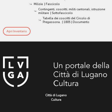
Milizia
| Fascicolo
Contingenti, coscritti, militi cantonali, istruzione
militare
| Sottofascicolo
Tabella dei coscritti del Circolo di
Pregassona.
|
1805
| Documento
Apri Inventario
Città di Lugano
Cultura