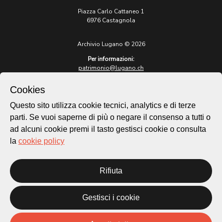
Piazza Carlo Cattaneo 1
6976 Castagnola
Archivio Lugano © 2026
Per informazioni:
patrimonio@lugano.ch
t. +41 58 866 68 50
Cookies
Sito istituzionale:
lugano.ch
Questo sito utilizza cookie tecnici, analytics e di terze
parti. Se vuoi saperne di più o negare il consenso a tutti o
Cookie policy
ad alcuni cookie premi il tasto gestisci cookie o consulta
Privacy Policy
la
cookie policy
Credits
Homepage
Rifiuta
Temi
Mappa
Storie
Gestisci i cookie
Novità
Progetti