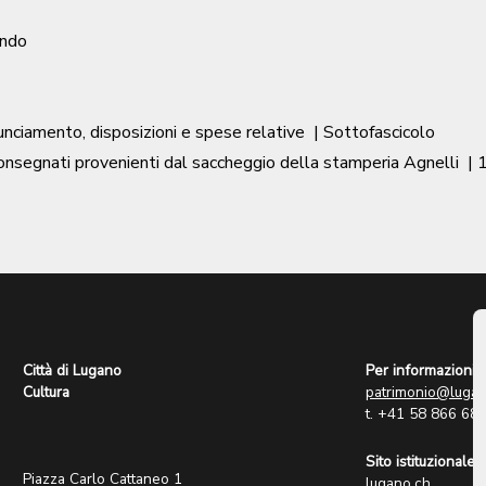
ondo
nunciamento, disposizioni e spese relative
| Sottofascicolo
consegnati provenienti dal saccheggio della stamperia Agnelli
|
1
Città di Lugano
Per informazioni:
Cultura
patrimonio@lugan
t. +41 58 866 68
Sito istituzionale:
Piazza Carlo Cattaneo 1
lugano.ch