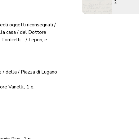
2
egli oggetti riconsegnati /
lla casa / del Dottore
Torricelli; - / Lepori; e
e / della / Piazza di Lugano
re Vanelli., 1 p.