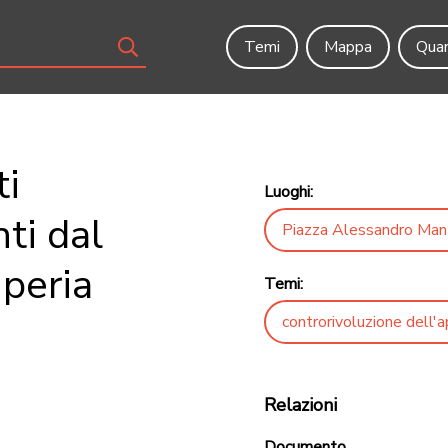
Temi
Mappa
Quar
ti
Luoghi:
ti dal
Piazza Alessandro Man
peria
Temi:
controrivoluzione dell'
Relazioni
Documento