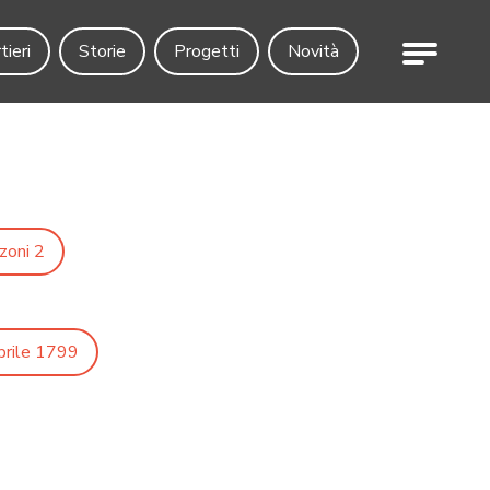
Menu
tieri
Storie
Progetti
Novità
zoni 2
aprile 1799