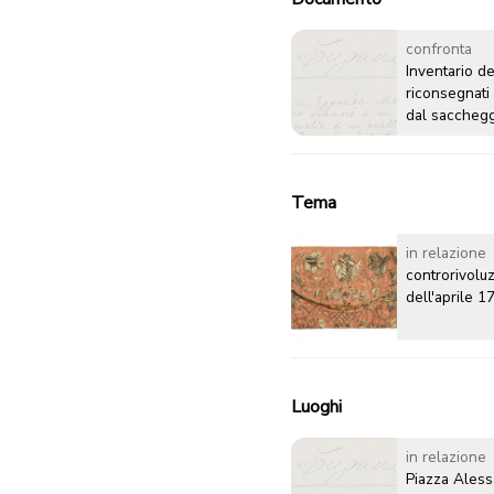
confronta
Inventario de
riconsegnati
dal sacchegg
dell'abate G
a Grancia
Tema
in relazione
controrivolu
dell'aprile 1
Luoghi
in relazione
Piazza Ales