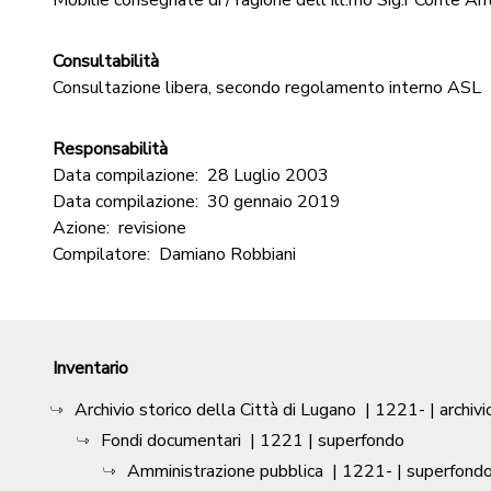
Mobilie consegnate di / ragione dell'Ill.mo Sig.r Conte Ant
Consultabilità
Consultazione libera, secondo regolamento interno ASL
Responsabilità
Data compilazione:
28 Luglio 2003
Data compilazione:
30 gennaio 2019
Azione:
revisione
Compilatore:
Damiano Robbiani
Inventario
Archivio storico della Città di Lugano
|
1221-
| archivi
Fondi documentari
|
1221
| superfondo
Amministrazione pubblica
|
1221-
| superfond