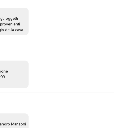
gli oggetti
 provenienti
io della casa
iuseppe Vanelli
zione
799
sandro Manzoni