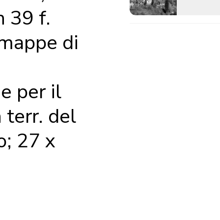
 39 f.
 mappe di
e per il
 terr. del
; 27 x