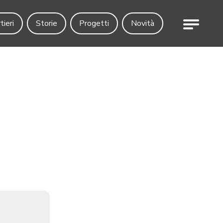
Menu
tieri
Storie
Progetti
Novità