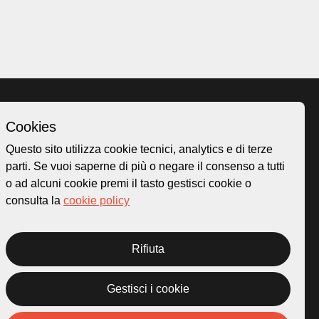
Cookies
Homepage
Questo sito utilizza cookie tecnici, analytics e di terze
o.ch
Temi
parti. Se vuoi saperne di più o negare il consenso a tutti
 50
Mappa
o ad alcuni cookie premi il tasto gestisci cookie o
Storie
consulta la
cookie policy
Novità
Progetti
Rifiuta
Gestisci i cookie
rivacy Policy
Credits