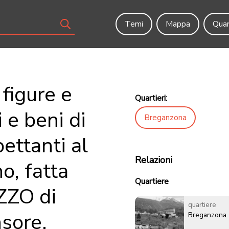
Temi
Mappa
Quar
 figure e
Quartieri:
 e beni di
Breganzona
ettanti al
Relazioni
o, fatta
Quartiere
ZO di
quartiere
sore,
Breganzona