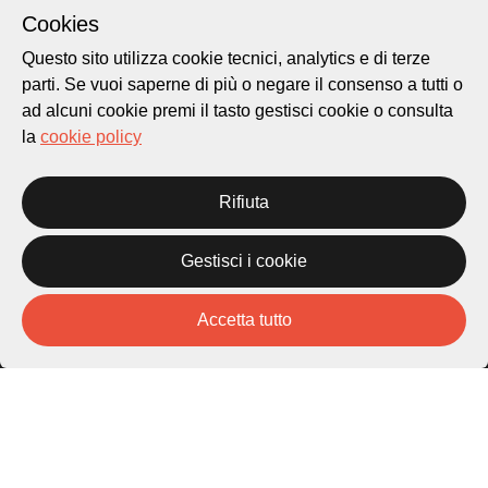
Cultura
Cookies
Questo sito utilizza cookie tecnici, analytics e di terze
Piazza Carlo Cattaneo 1
parti. Se vuoi saperne di più o negare il consenso a tutti o
6976 Castagnola
ad alcuni cookie premi il tasto gestisci cookie o consulta
la
cookie policy
Archivio Lugano © 2026
Per informazioni:
Rifiuta
patrimonio@lugano.ch
t. +41 58 866 68 50
Gestisci i cookie
Sito istituzionale:
lugano.ch
Accetta tutto
Cookie policy
Privacy Policy
Credits
Homepage
Temi
Mappa
Storie