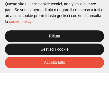
Questo sito utilizza cookie tecnici, analytics e di terze
parti. Se vuoi saperne di più o negare il consenso a tutti o
ad alcuni cookie premi il tasto gestisci cookie o consulta
la
cookie policy
Città di Lugano
Rifiuta
Cultura
Gestisci i cookie
Piazza Carlo Cattaneo 1
6976 Castagnola
Accetta tutto
Archivio Lugano © 2026
Per informazioni:
patrimonio@lugano.ch
t. +41 58 866 68 50
Sito istituzionale:
lugano.ch