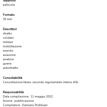
Supporto
pellicola
Formato
35 mm
Descrittori
ritratto
soldato
militare
mobilitazione
esercito
aviazione
aviatore
guerra
autoritratto
Consultabilità
Consultazione libera, secondo regolamento interno ASL
Responsabilità
Data compilazione:
11 maggio 2022
Azione:
pubblicazione
Compilatore:
Damiano Robbiani