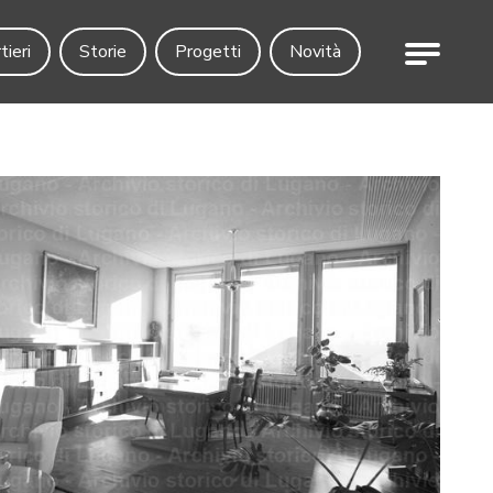
Menu
tieri
Storie
Progetti
Novità