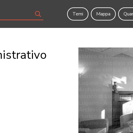
Temi
Mappa
Quar
istrativo