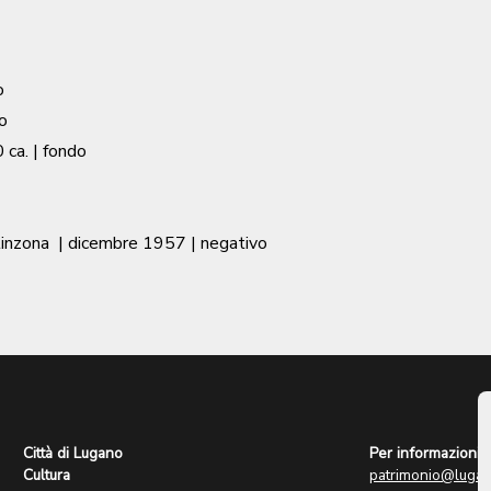
o
o
 ca.
| fondo
linzona
|
dicembre 1957
| negativo
Città di Lugano
Per informazioni:
Cultura
patrimonio@lugan