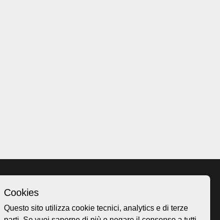
Cookies
Homepage
Questo sito utilizza cookie tecnici, analytics e di terze
o.ch
Temi
parti. Se vuoi saperne di più o negare il consenso a tutti